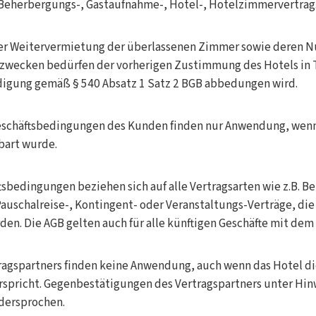
: Beherbergungs-, Gastaufnahme-, Hotel-, Hotelzimmervertrag
er Weitervermietung der überlassenen Zimmer sowie deren N
zwecken bedürfen der vorherigen Zustimmung des Hotels in 
digung gemäß § 540 Absatz 1 Satz 2 BGB abbedungen wird.
schäftsbedingungen des Kunden finden nur Anwendung, wenn
bart wurde.
sbedingungen beziehen sich auf alle Vertragsarten wie z.B. B
auschalreise-, Kontingent- oder Veranstaltungs-Verträge, di
en. Die AGB gelten auch für alle künftigen Geschäfte mit dem 
ragspartners finden keine Anwendung, auch wenn das Hotel di
rspricht. Gegenbestätigungen des Vertragspartners unter Hinw
dersprochen.