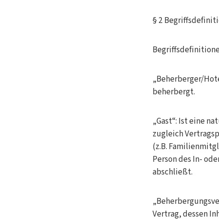
§ 2 Begriffsdefinit
Begriffsdefinitione
„Beherberger/Hotel
beherbergt.
„Gast“: Ist eine n
zugleich Vertragsp
(z.B. Familienmitgl
Person des In- ode
abschließt.
„Beherbergungsver
Vertrag, dessen In