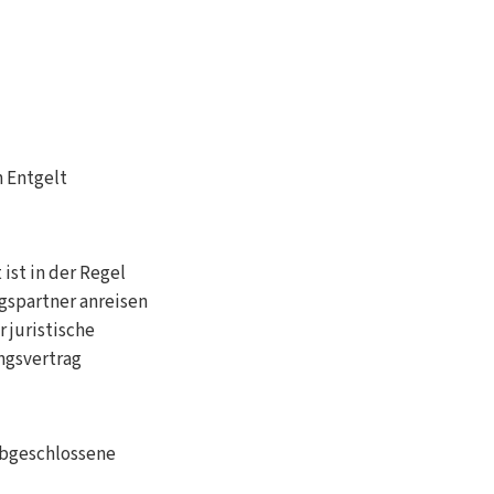
n Entgelt
ist in der Regel
agspartner anreisen
r juristische
ungsvertrag
abgeschlossene