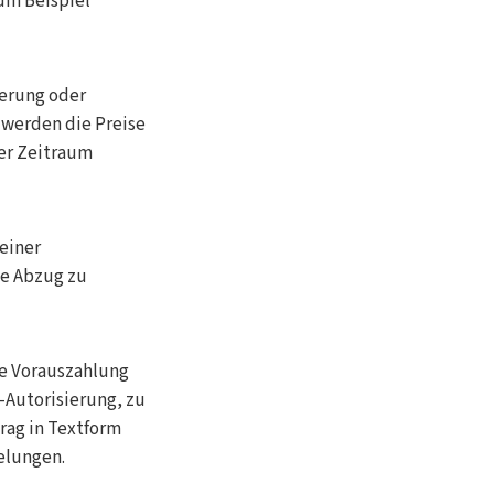
um Beispiel
derung oder
 werden die Preise
der Zeitraum
 einer
ne Abzug zu
ne Vorauszahlung
-Autorisierung, zu
rag in Textform
elungen.