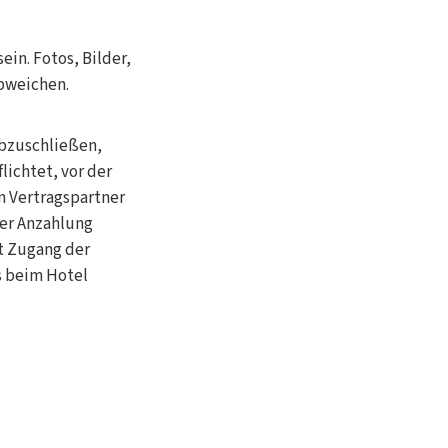
in. Fotos, Bilder,
bweichen.
abzuschließen,
lichtet, vor der
n Vertragspartner
der Anzahlung
t Zugang der
s beim Hotel