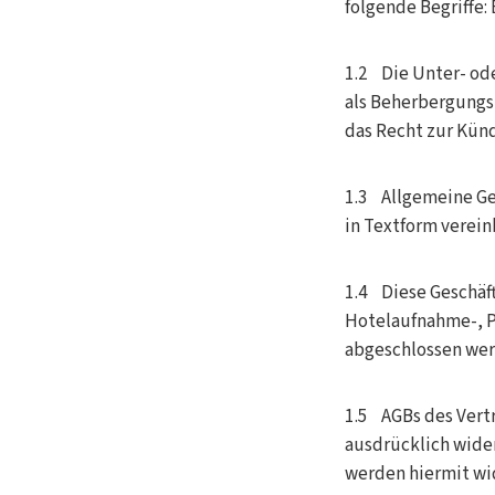
folgende Begriffe
1.2 Die Unter- od
als Beherbergungs
das Recht zur Kün
1.3 Allgemeine Ge
in Textform verein
1.4 Diese Geschäft
Hotelaufnahme-, P
abgeschlossen werd
1.5 AGBs des Vert
ausdrücklich wide
werden hiermit wi