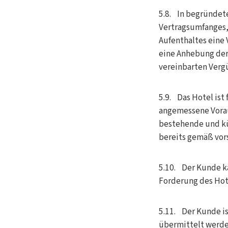
5.8. In begründet
Vertragsumfanges, 
Aufenthaltes eine 
eine Anhebung der 
vereinbarten Verg
5.9. Das Hotel ist
angemessene Voraus
bestehende und kü
bereits gemäß vors
5.10. Der Kunde ka
Forderung des Hot
5.11. Der Kunde i
übermittelt werde