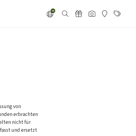
DE
EN
ssung von
unden erbrachten
lten nicht für
fasst und ersetzt