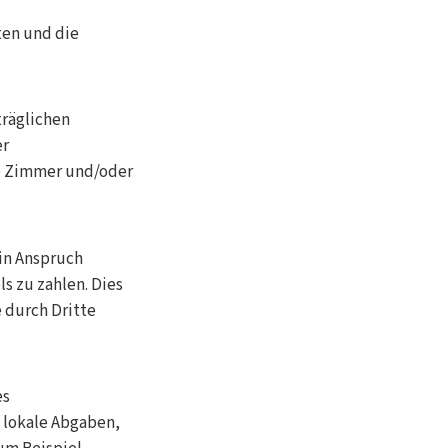
ten und die
räglichen
er
ie Zimmer und/oder
 in Anspruch
s zu zahlen. Dies
 durch Dritte
es
 lokale Abgaben,