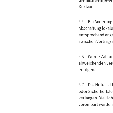
die nach dem jewe
Kurtaxe.
5.5. Bei Änderung
Abschaffung lokal
entsprechend angep
zwischen Vertragsa
5.6. Wurde Zahlung
abweichenden Vere
erfolgen.
5.7. Das Hotel is
oder Sicherheitsle
verlangen. Die Hö
vereinbart werden