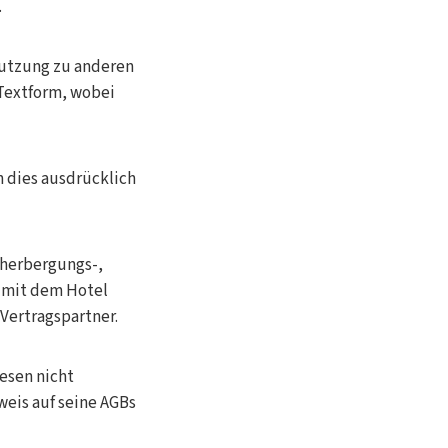
.
utzung zu anderen
Textform, wobei
 dies ausdrücklich
eherbergungs-,
e mit dem Hotel
Vertragspartner.
esen nicht
eis auf seine AGBs