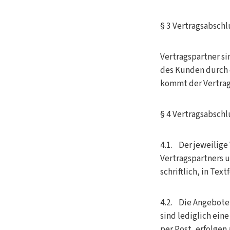
§ 3 Vertragsabschl
Vertragspartner s
des Kunden durch 
kommt der Vertra
§ 4 Vertragsabschl
4.1. Der jeweilig
Vertragspartners u
schriftlich, in Te
4.2. Die Angebote 
sind lediglich ein
per Post, erfolgen