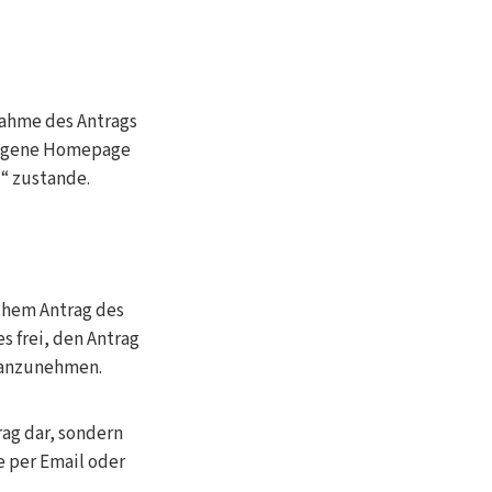
nahme des Antrags
leigene Homepage
 zustande.
chem Antrag des
 frei, den Antrag
, anzunehmen.
ag dar, sondern
e per Email oder