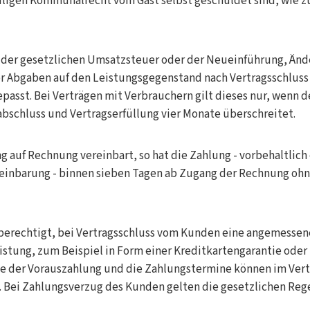
iligen Kommunalrecht vom Gast selbst geschuldet sind, wie z
 der gesetzlichen Umsatzsteuer oder der Neueinführung, Än
er Abgaben auf den Leistungsgegenstand nach Vertragsschluss
asst. Bei Verträgen mit Verbrauchern gilt dieses nur, wenn 
bschluss und Vertragserfüllung vier Monate überschreitet.
 auf Rechnung vereinbart, so hat die Zahlung - vorbehaltlich
inbarung - binnen sieben Tagen ab Zugang der Rechnung oh
t berechtigt, bei Vertragsschluss vom Kunden eine angemesse
istung, zum Beispiel in Form einer Kreditkartengarantie oder 
he der Vorauszahlung und die Zahlungstermine können im Vert
. Bei Zahlungsverzug des Kunden gelten die gesetzlichen Reg