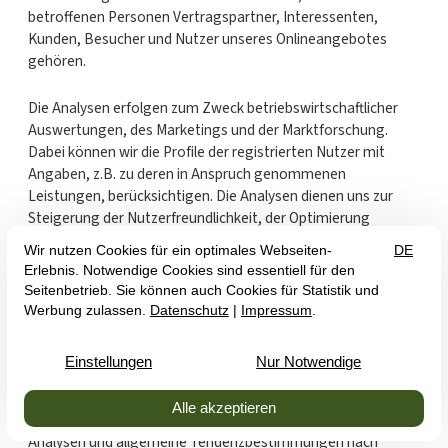
betroffenen Personen Vertragspartner, Interessenten,
Kunden, Besucher und Nutzer unseres Onlineangebotes
gehören.
Die Analysen erfolgen zum Zweck betriebswirtschaftlicher
Auswertungen, des Marketings und der Marktforschung.
Dabei können wir die Profile der registrierten Nutzer mit
Angaben, z.B. zu deren in Anspruch genommenen
Leistungen, berücksichtigen. Die Analysen dienen uns zur
Steigerung der Nutzerfreundlichkeit, der Optimierung
unseres Angebotes und der Betriebswirtschaftlichkeit. Die
Analysen dienen alleine uns und werden nicht extern
offenbart, sofern es sich nicht um anonyme Analysen mit
zusammengefassten Werten handelt.
Sofern diese Analysen oder Profile personenbezogen sind,
werden sie mit Kündigung der Nutzer gelöscht oder
anonymisiert, sonst nach zwei Jahren ab Vertragsschluss. Im
Übrigen werden die gesamtbetriebswirtschaftlichen
Analysen und allgemeine Tendenzbestimmungen nach